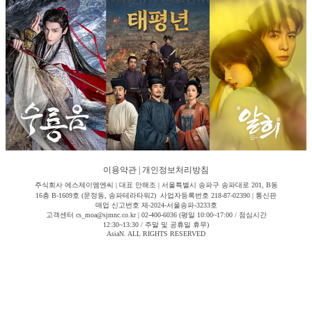
이용약관
|
개인정보처리방침
주식회사 에스제이엠엔씨 | 대표 안해조 | 서울특별시 송파구 송파대로 201, B동
16층 B-1609호 (문정동, 송파테라타워2) 사업자등록번호 218-87-02390 | 통신판
매업 신고번호 제-2024-서울송파-3233호
고객센터 cs_moa@sjmnc.co.kr | 02-400-6036 (평일 10:00~17:00 / 점심시간
12:30~13:30 / 주말 및 공휴일 휴무)
AsiaN. ALL RIGHTS RESERVED