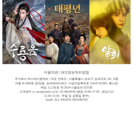
이용약관
|
개인정보처리방침
주식회사 에스제이엠엔씨 | 대표 안해조 | 서울특별시 송파구 송파대로 201, B동
16층 B-1609호 (문정동, 송파테라타워2) 사업자등록번호 218-87-02390 | 통신판
매업 신고번호 제-2024-서울송파-3233호
고객센터 cs_moa@sjmnc.co.kr | 02-400-6036 (평일 10:00~17:00 / 점심시간
12:30~13:30 / 주말 및 공휴일 휴무)
AsiaN. ALL RIGHTS RESERVED