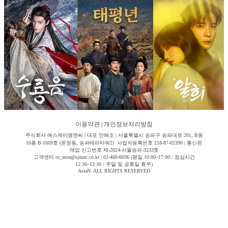
이용약관
|
개인정보처리방침
주식회사 에스제이엠엔씨 | 대표 안해조 | 서울특별시 송파구 송파대로 201, B동
16층 B-1609호 (문정동, 송파테라타워2) 사업자등록번호 218-87-02390 | 통신판
매업 신고번호 제-2024-서울송파-3233호
고객센터 cs_moa@sjmnc.co.kr | 02-400-6036 (평일 10:00~17:00 / 점심시간
12:30~13:30 / 주말 및 공휴일 휴무)
AsiaN. ALL RIGHTS RESERVED