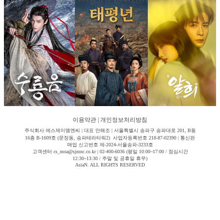
이용약관
|
개인정보처리방침
주식회사 에스제이엠엔씨 | 대표 안해조 | 서울특별시 송파구 송파대로 201, B동
16층 B-1609호 (문정동, 송파테라타워2) 사업자등록번호 218-87-02390 | 통신판
매업 신고번호 제-2024-서울송파-3233호
고객센터 cs_moa@sjmnc.co.kr | 02-400-6036 (평일 10:00~17:00 / 점심시간
12:30~13:30 / 주말 및 공휴일 휴무)
AsiaN. ALL RIGHTS RESERVED