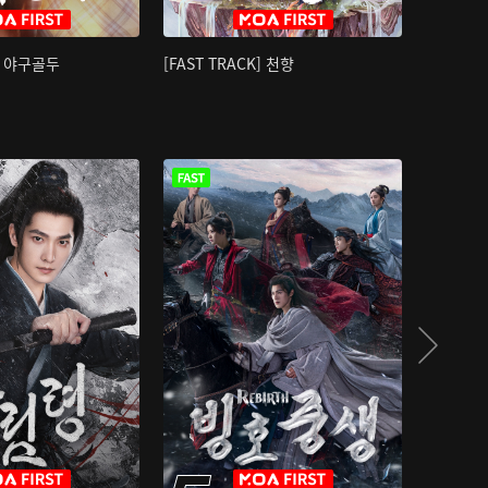
K] 야구골두
[FAST TRACK] 천향
소오강호 