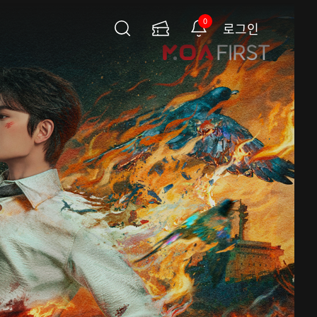
0
로그인
검
이
알
색
용
림
권
페
이
지