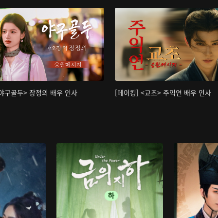
<야구골두> 장정의 배우 인사
[메이킹] <교초> 주익연 배우 인사