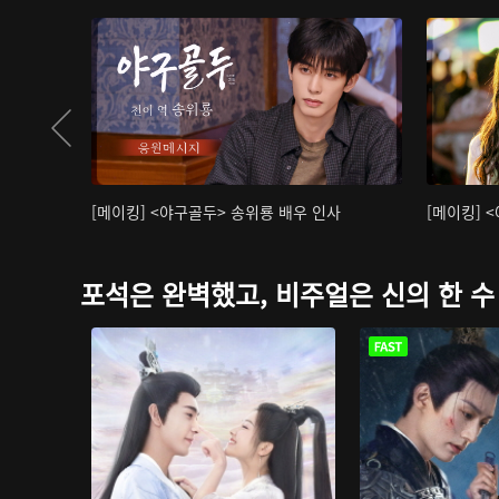
[메이킹] <야구골두> 송위룡 배우 인사
[메이킹] 
포석은 완벽했고, 비주얼은 신의 한 수