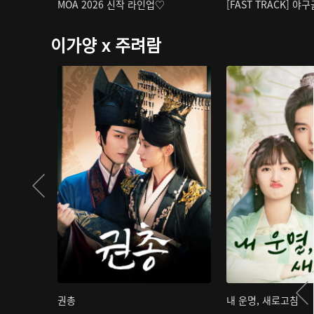
MOA 2026 신작 라인업♡
[FAST TRACK] 야
이가양 x 주려람
권총
내 운명, 새로고침