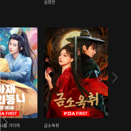
심정안
여과성음유
 너를 기다려
금소옥취
금수택심