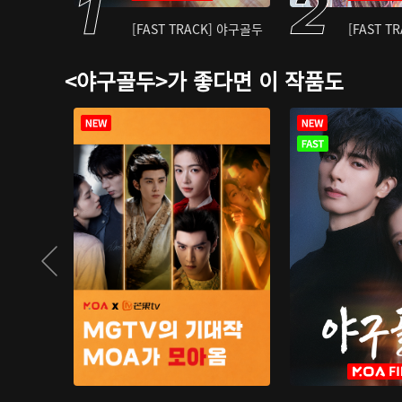
[FAST TRACK] 야구골두
[FAST T
<야구골두>가 좋다면 이 작품도