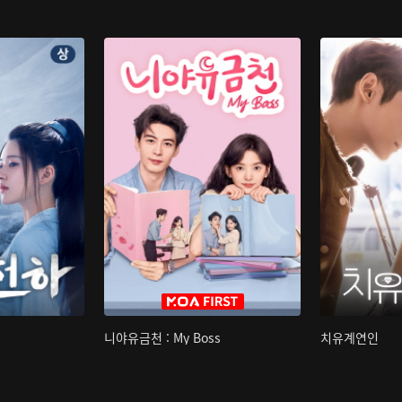
니야유금천 : My Boss
치유계연인