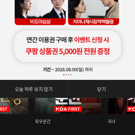
오늘 하루 보지 않기
닫기
묵우운간
귀녀