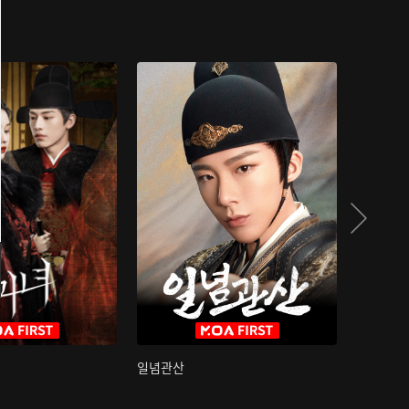
일념관산
국색방화