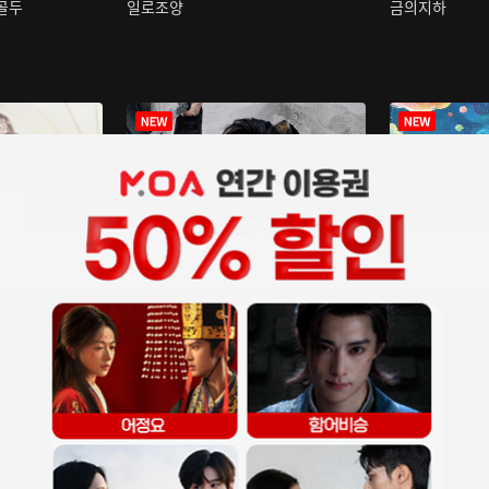
구골두
일로조양
금의지하
장중인
아재저리등니 :