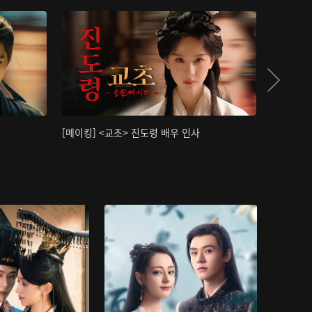
[메이킹] <교초> 진도령 배우 인사
[메이킹]