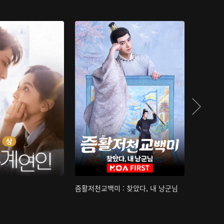
즘활저천교백미 : 찾았다, 내 낭군님
산하침