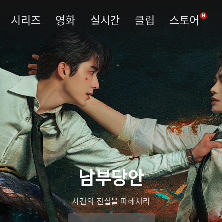
시리즈
영화
실시간
클립
스토어
N
남부당안
우림령
관복을 벗고 진실을 베다
사건의 진실을 파헤쳐라