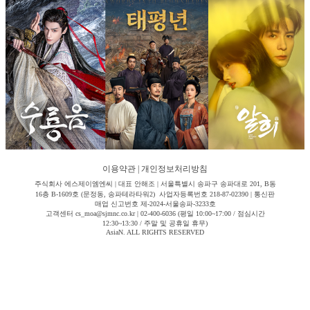
이용약관
|
개인정보처리방침
주식회사 에스제이엠엔씨 | 대표 안해조 | 서울특별시 송파구 송파대로 201, B동
16층 B-1609호 (문정동, 송파테라타워2) 사업자등록번호 218-87-02390 | 통신판
매업 신고번호 제-2024-서울송파-3233호
고객센터 cs_moa@sjmnc.co.kr | 02-400-6036 (평일 10:00~17:00 / 점심시간
12:30~13:30 / 주말 및 공휴일 휴무)
AsiaN. ALL RIGHTS RESERVED