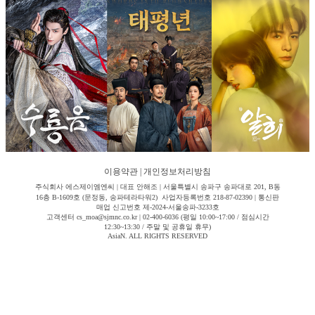
이용약관
|
개인정보처리방침
주식회사 에스제이엠엔씨 | 대표 안해조 | 서울특별시 송파구 송파대로 201, B동
16층 B-1609호 (문정동, 송파테라타워2) 사업자등록번호 218-87-02390 | 통신판
매업 신고번호 제-2024-서울송파-3233호
고객센터 cs_moa@sjmnc.co.kr | 02-400-6036 (평일 10:00~17:00 / 점심시간
12:30~13:30 / 주말 및 공휴일 휴무)
AsiaN. ALL RIGHTS RESERVED