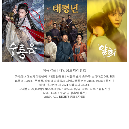
이용약관
|
개인정보처리방침
주식회사 에스제이엠엔씨 | 대표 안해조 | 서울특별시 송파구 송파대로 201, B동
16층 B-1609호 (문정동, 송파테라타워2) 사업자등록번호 218-87-02390 | 통신판
매업 신고번호 제-2024-서울송파-3233호
고객센터 cs_moa@sjmnc.co.kr | 02-400-6036 (평일 10:00~17:00 / 점심시간
12:30~13:30 / 주말 및 공휴일 휴무)
AsiaN. ALL RIGHTS RESERVED