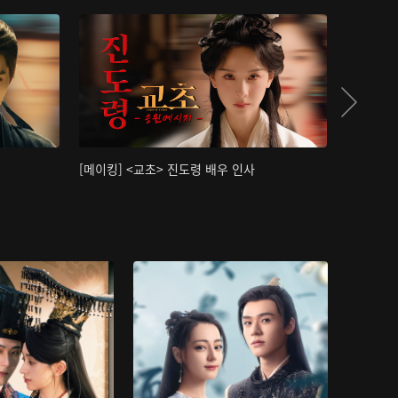
[메이킹] <교초> 진도령 배우 인사
[메이킹]