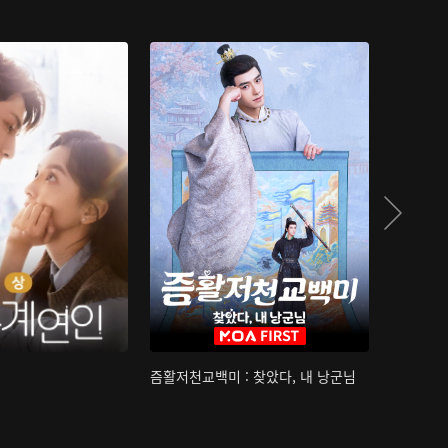
즘활저천교백미 : 찾았다, 내 낭군님
산하침