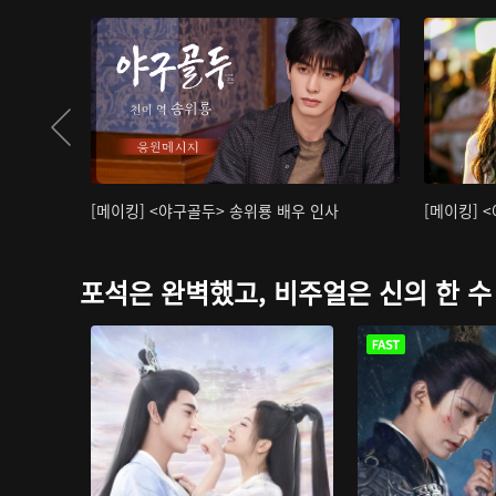
[메이킹] <야구골두> 송위룡 배우 인사
[메이킹] 
포석은 완벽했고, 비주얼은 신의 한 수