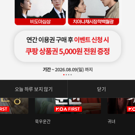
오늘 하루 보지 않기
닫기
묵우운간
귀녀