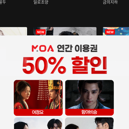
구골두
일로조양
금의지하
장중인
아재저리등니 :