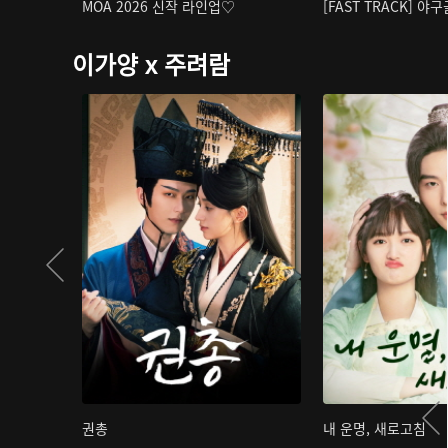
MOA 2026 신작 라인업♡
[FAST TRACK] 야
이가양 x 주려람
권총
내 운명, 새로고침