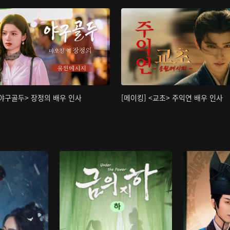
<야구골두> 장정의 배우 인사
[메이킹] <교초> 주익연 배우 인사