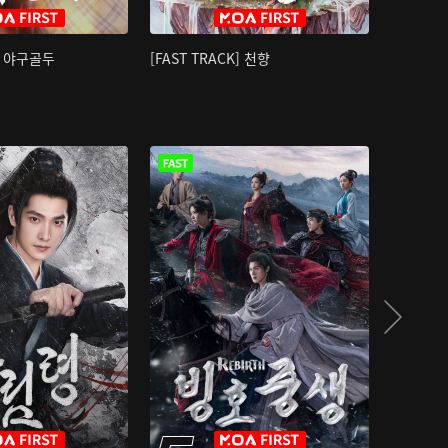
K] 야구골두
[FAST TRACK] 천향
소오강호 