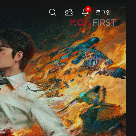
0
로그인
검
이
알
색
용
림
권
페
이
지