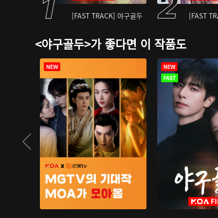
[FAST TRACK] 야구골두
[FAST T
<야구골두>가 좋다면 이 작품도