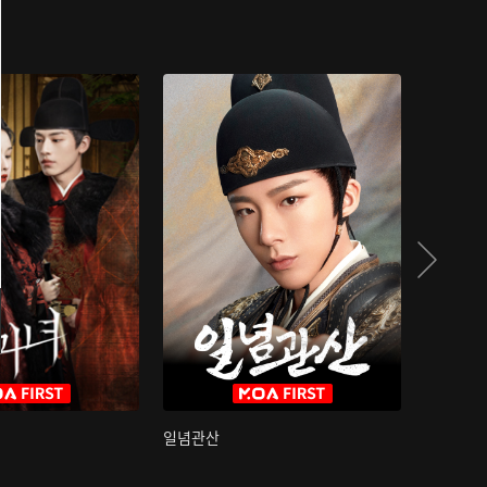
일념관산
국색방화