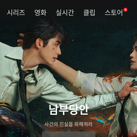
시리즈
영화
실시간
클립
스토어
N
남부당안
사건의 진실을 파헤쳐라