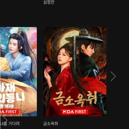
심정안
여과성음유
 너를 기다려
금소옥취
금수택심