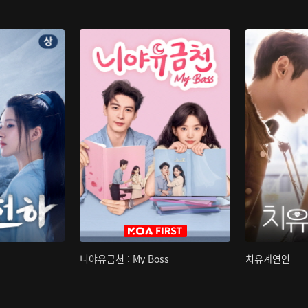
니야유금천 : My Boss
치유계연인