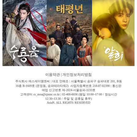
이용약관
|
개인정보처리방침
주식회사 에스제이엠엔씨 | 대표 안해조 | 서울특별시 송파구 송파대로 201, B동
16층 B-1609호 (문정동, 송파테라타워2) 사업자등록번호 218-87-02390 | 통신판
매업 신고번호 제-2024-서울송파-3233호
고객센터 cs_moa@sjmnc.co.kr | 02-400-6036 (평일 10:00~17:00 / 점심시간
12:30~13:30 / 주말 및 공휴일 휴무)
AsiaN. ALL RIGHTS RESERVED