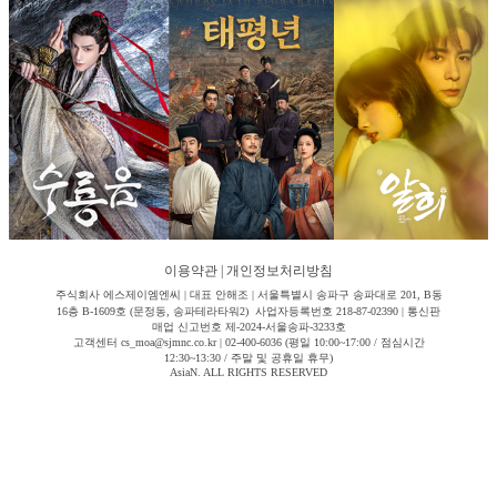
이용약관
|
개인정보처리방침
주식회사 에스제이엠엔씨 | 대표 안해조 | 서울특별시 송파구 송파대로 201, B동
16층 B-1609호 (문정동, 송파테라타워2) 사업자등록번호 218-87-02390 | 통신판
매업 신고번호 제-2024-서울송파-3233호
고객센터 cs_moa@sjmnc.co.kr | 02-400-6036 (평일 10:00~17:00 / 점심시간
12:30~13:30 / 주말 및 공휴일 휴무)
AsiaN. ALL RIGHTS RESERVED