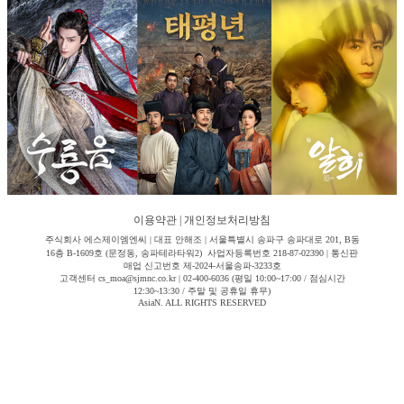
이용약관
|
개인정보처리방침
주식회사 에스제이엠엔씨 | 대표 안해조 | 서울특별시 송파구 송파대로 201, B동
16층 B-1609호 (문정동, 송파테라타워2) 사업자등록번호 218-87-02390 | 통신판
매업 신고번호 제-2024-서울송파-3233호
고객센터 cs_moa@sjmnc.co.kr | 02-400-6036 (평일 10:00~17:00 / 점심시간
12:30~13:30 / 주말 및 공휴일 휴무)
AsiaN. ALL RIGHTS RESERVED