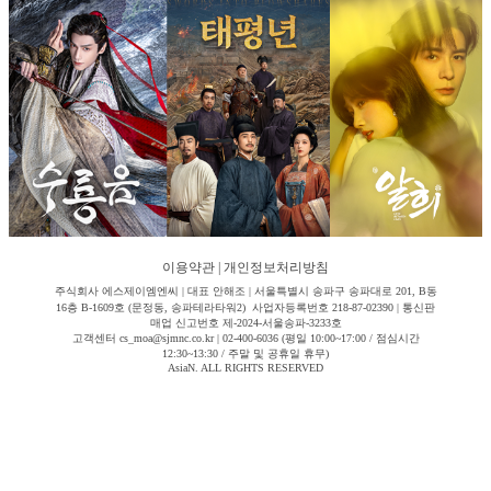
이용약관
|
개인정보처리방침
주식회사 에스제이엠엔씨 | 대표 안해조 | 서울특별시 송파구 송파대로 201, B동
16층 B-1609호 (문정동, 송파테라타워2) 사업자등록번호 218-87-02390 | 통신판
매업 신고번호 제-2024-서울송파-3233호
고객센터 cs_moa@sjmnc.co.kr | 02-400-6036 (평일 10:00~17:00 / 점심시간
12:30~13:30 / 주말 및 공휴일 휴무)
AsiaN. ALL RIGHTS RESERVED