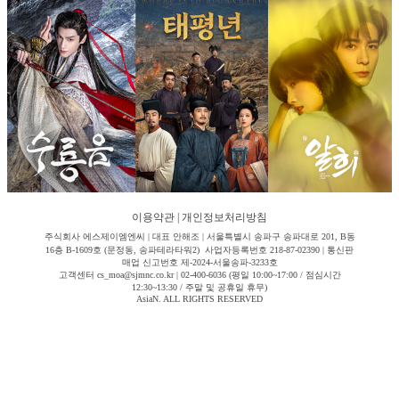
이용약관
|
개인정보처리방침
주식회사 에스제이엠엔씨 | 대표 안해조 | 서울특별시 송파구 송파대로 201, B동
16층 B-1609호 (문정동, 송파테라타워2) 사업자등록번호 218-87-02390 | 통신판
매업 신고번호 제-2024-서울송파-3233호
고객센터 cs_moa@sjmnc.co.kr | 02-400-6036 (평일 10:00~17:00 / 점심시간
12:30~13:30 / 주말 및 공휴일 휴무)
AsiaN. ALL RIGHTS RESERVED