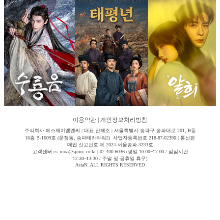
이용약관
|
개인정보처리방침
주식회사 에스제이엠엔씨 | 대표 안해조 | 서울특별시 송파구 송파대로 201, B동
16층 B-1609호 (문정동, 송파테라타워2) 사업자등록번호 218-87-02390 | 통신판
매업 신고번호 제-2024-서울송파-3233호
고객센터 cs_moa@sjmnc.co.kr | 02-400-6036 (평일 10:00~17:00 / 점심시간
12:30~13:30 / 주말 및 공휴일 휴무)
AsiaN. ALL RIGHTS RESERVED