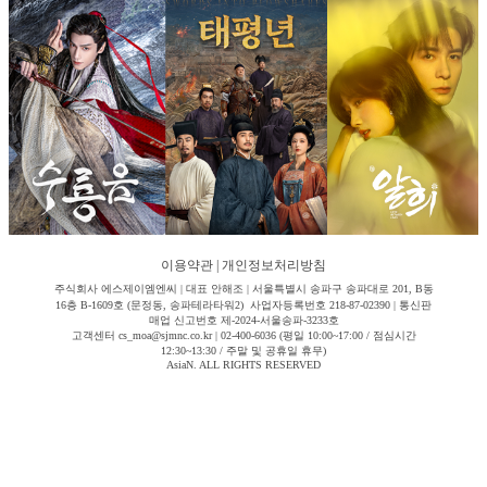
이용약관
|
개인정보처리방침
주식회사 에스제이엠엔씨 | 대표 안해조 | 서울특별시 송파구 송파대로 201, B동
16층 B-1609호 (문정동, 송파테라타워2) 사업자등록번호 218-87-02390 | 통신판
매업 신고번호 제-2024-서울송파-3233호
고객센터 cs_moa@sjmnc.co.kr | 02-400-6036 (평일 10:00~17:00 / 점심시간
12:30~13:30 / 주말 및 공휴일 휴무)
AsiaN. ALL RIGHTS RESERVED