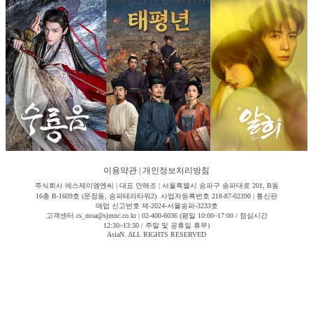
이용약관
|
개인정보처리방침
주식회사 에스제이엠엔씨 | 대표 안해조 | 서울특별시 송파구 송파대로 201, B동
16층 B-1609호 (문정동, 송파테라타워2) 사업자등록번호 218-87-02390 | 통신판
매업 신고번호 제-2024-서울송파-3233호
고객센터 cs_moa@sjmnc.co.kr | 02-400-6036 (평일 10:00~17:00 / 점심시간
12:30~13:30 / 주말 및 공휴일 휴무)
AsiaN. ALL RIGHTS RESERVED