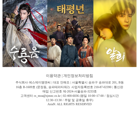
이용약관
|
개인정보처리방침
주식회사 에스제이엠엔씨 | 대표 안해조 | 서울특별시 송파구 송파대로 201, B동
16층 B-1609호 (문정동, 송파테라타워2) 사업자등록번호 218-87-02390 | 통신판
매업 신고번호 제-2024-서울송파-3233호
고객센터 cs_moa@sjmnc.co.kr | 02-400-6036 (평일 10:00~17:00 / 점심시간
12:30~13:30 / 주말 및 공휴일 휴무)
AsiaN. ALL RIGHTS RESERVED