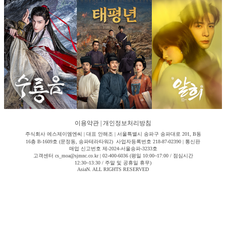
이용약관
|
개인정보처리방침
주식회사 에스제이엠엔씨 | 대표 안해조 | 서울특별시 송파구 송파대로 201, B동
16층 B-1609호 (문정동, 송파테라타워2) 사업자등록번호 218-87-02390 | 통신판
매업 신고번호 제-2024-서울송파-3233호
고객센터 cs_moa@sjmnc.co.kr | 02-400-6036 (평일 10:00~17:00 / 점심시간
12:30~13:30 / 주말 및 공휴일 휴무)
AsiaN. ALL RIGHTS RESERVED