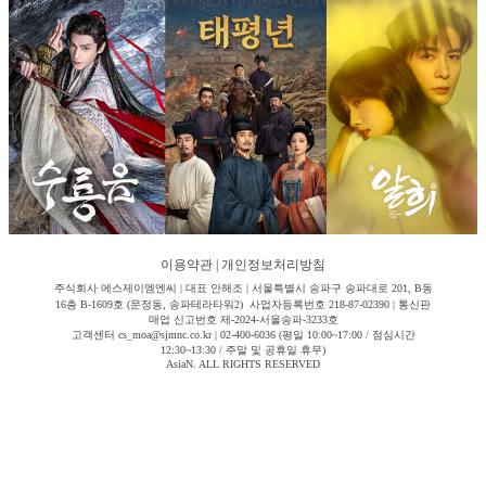
이용약관
|
개인정보처리방침
주식회사 에스제이엠엔씨 | 대표 안해조 | 서울특별시 송파구 송파대로 201, B동
16층 B-1609호 (문정동, 송파테라타워2) 사업자등록번호 218-87-02390 | 통신판
매업 신고번호 제-2024-서울송파-3233호
고객센터 cs_moa@sjmnc.co.kr | 02-400-6036 (평일 10:00~17:00 / 점심시간
12:30~13:30 / 주말 및 공휴일 휴무)
AsiaN. ALL RIGHTS RESERVED