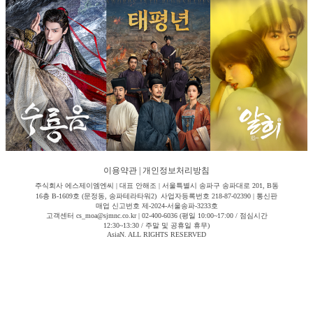
이용약관
|
개인정보처리방침
주식회사 에스제이엠엔씨 | 대표 안해조 | 서울특별시 송파구 송파대로 201, B동
16층 B-1609호 (문정동, 송파테라타워2) 사업자등록번호 218-87-02390 | 통신판
매업 신고번호 제-2024-서울송파-3233호
고객센터 cs_moa@sjmnc.co.kr | 02-400-6036 (평일 10:00~17:00 / 점심시간
12:30~13:30 / 주말 및 공휴일 휴무)
AsiaN. ALL RIGHTS RESERVED