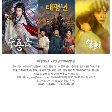
이용약관
|
개인정보처리방침
주식회사 에스제이엠엔씨 | 대표 안해조 | 서울특별시 송파구 송파대로 201, B동
16층 B-1609호 (문정동, 송파테라타워2) 사업자등록번호 218-87-02390 | 통신판
매업 신고번호 제-2024-서울송파-3233호
고객센터 cs_moa@sjmnc.co.kr | 02-400-6036 (평일 10:00~17:00 / 점심시간
12:30~13:30 / 주말 및 공휴일 휴무)
AsiaN. ALL RIGHTS RESERVED