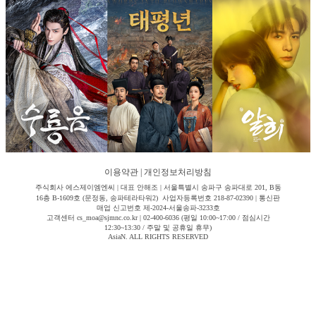
이용약관
|
개인정보처리방침
주식회사 에스제이엠엔씨 | 대표 안해조 | 서울특별시 송파구 송파대로 201, B동
16층 B-1609호 (문정동, 송파테라타워2) 사업자등록번호 218-87-02390 | 통신판
매업 신고번호 제-2024-서울송파-3233호
고객센터 cs_moa@sjmnc.co.kr | 02-400-6036 (평일 10:00~17:00 / 점심시간
12:30~13:30 / 주말 및 공휴일 휴무)
AsiaN. ALL RIGHTS RESERVED