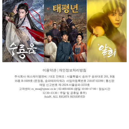
이용약관
|
개인정보처리방침
주식회사 에스제이엠엔씨 | 대표 안해조 | 서울특별시 송파구 송파대로 201, B동
16층 B-1609호 (문정동, 송파테라타워2) 사업자등록번호 218-87-02390 | 통신판
매업 신고번호 제-2024-서울송파-3233호
고객센터 cs_moa@sjmnc.co.kr | 02-400-6036 (평일 10:00~17:00 / 점심시간
12:30~13:30 / 주말 및 공휴일 휴무)
AsiaN. ALL RIGHTS RESERVED