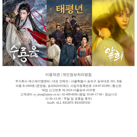
이용약관
|
개인정보처리방침
주식회사 에스제이엠엔씨 | 대표 안해조 | 서울특별시 송파구 송파대로 201, B동
16층 B-1609호 (문정동, 송파테라타워2) 사업자등록번호 218-87-02390 | 통신판
매업 신고번호 제-2024-서울송파-3233호
고객센터 cs_moa@sjmnc.co.kr | 02-400-6036 (평일 10:00~17:00 / 점심시간
12:30~13:30 / 주말 및 공휴일 휴무)
AsiaN. ALL RIGHTS RESERVED