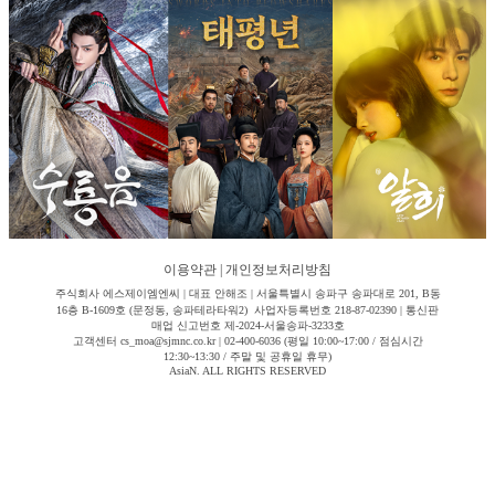
이용약관
|
개인정보처리방침
주식회사 에스제이엠엔씨 | 대표 안해조 | 서울특별시 송파구 송파대로 201, B동
16층 B-1609호 (문정동, 송파테라타워2) 사업자등록번호 218-87-02390 | 통신판
매업 신고번호 제-2024-서울송파-3233호
고객센터 cs_moa@sjmnc.co.kr | 02-400-6036 (평일 10:00~17:00 / 점심시간
12:30~13:30 / 주말 및 공휴일 휴무)
AsiaN. ALL RIGHTS RESERVED