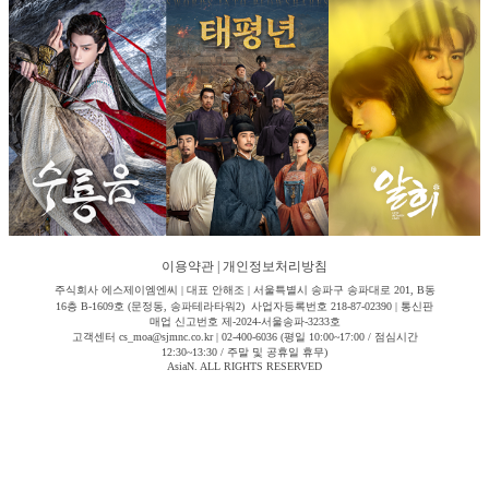
이용약관
|
개인정보처리방침
주식회사 에스제이엠엔씨 | 대표 안해조 | 서울특별시 송파구 송파대로 201, B동
16층 B-1609호 (문정동, 송파테라타워2) 사업자등록번호 218-87-02390 | 통신판
매업 신고번호 제-2024-서울송파-3233호
고객센터 cs_moa@sjmnc.co.kr | 02-400-6036 (평일 10:00~17:00 / 점심시간
12:30~13:30 / 주말 및 공휴일 휴무)
AsiaN. ALL RIGHTS RESERVED