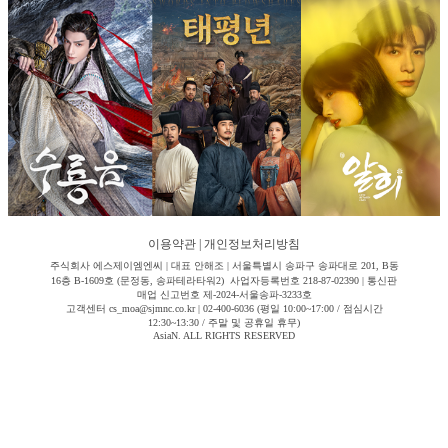
이용약관
|
개인정보처리방침
주식회사 에스제이엠엔씨 | 대표 안해조 | 서울특별시 송파구 송파대로 201, B동
16층 B-1609호 (문정동, 송파테라타워2) 사업자등록번호 218-87-02390 | 통신판
매업 신고번호 제-2024-서울송파-3233호
고객센터 cs_moa@sjmnc.co.kr | 02-400-6036 (평일 10:00~17:00 / 점심시간
12:30~13:30 / 주말 및 공휴일 휴무)
AsiaN. ALL RIGHTS RESERVED