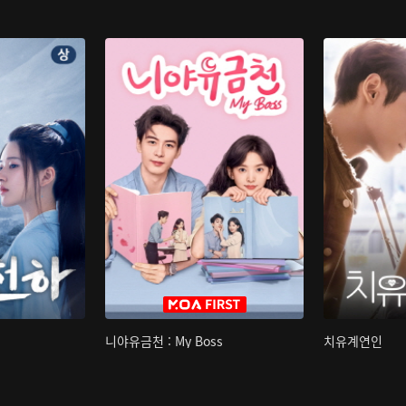
니야유금천 : My Boss
치유계연인