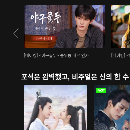
[메이킹] <야구골두> 송위룡 배우 인사
[메이킹] 
포석은 완벽했고, 비주얼은 신의 한 수