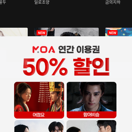
구골두
일로조양
금의지하
장중인
아재저리등니 :