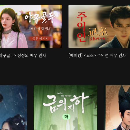
<야구골두> 장정의 배우 인사
[메이킹] <교초> 주익연 배우 인사