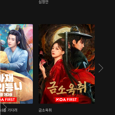
심정안
여과성음유
 너를 기다려
금소옥취
금수택심