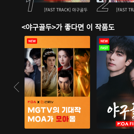
[FAST TRACK] 야구골두
[FAST T
<야구골두>가 좋다면 이 작품도