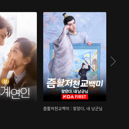
즘활저천교백미 : 찾았다, 내 낭군님
산하침