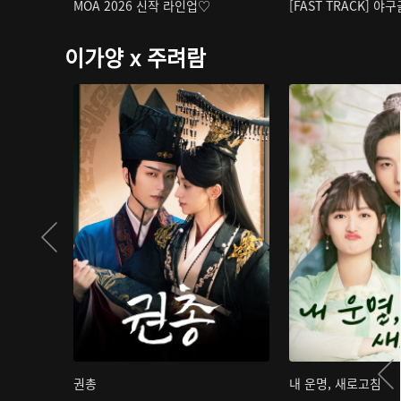
MOA 2026 신작 라인업♡
[FAST TRACK] 야
이가양 x 주려람
권총
내 운명, 새로고침