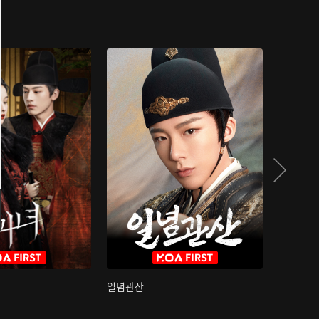
일념관산
국색방화