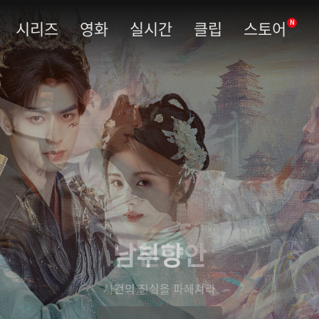
시리즈
영화
실시간
클립
스토어
N
남부당안
사건의 진실을 파헤쳐라