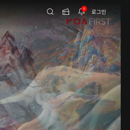
0
로그인
검
이
알
색
용
림
권
페
이
지