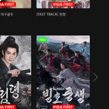
K] 야구골두
[FAST TRACK] 천향
소오강호 