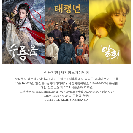
이용약관
|
개인정보처리방침
주식회사 에스제이엠엔씨 | 대표 안해조 | 서울특별시 송파구 송파대로 201, B동
16층 B-1609호 (문정동, 송파테라타워2) 사업자등록번호 218-87-02390 | 통신판
매업 신고번호 제-2024-서울송파-3233호
고객센터 cs_moa@sjmnc.co.kr | 02-400-6036 (평일 10:00~17:00 / 점심시간
12:30~13:30 / 주말 및 공휴일 휴무)
AsiaN. ALL RIGHTS RESERVED