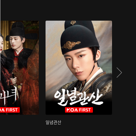
일념관산
국색방화