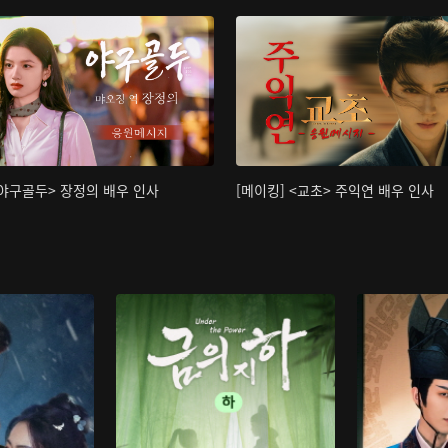
<야구골두> 장정의 배우 인사
[메이킹] <교초> 주익연 배우 인사