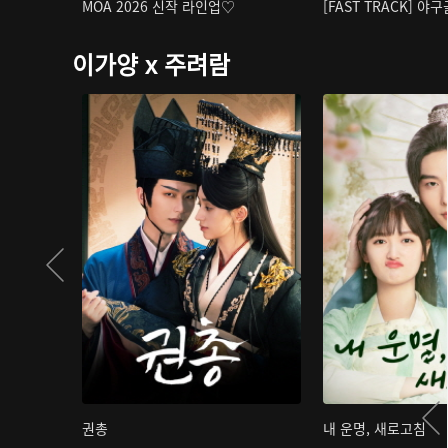
MOA 2026 신작 라인업♡
[FAST TRACK] 야
이가양 x 주려람
권총
내 운명, 새로고침