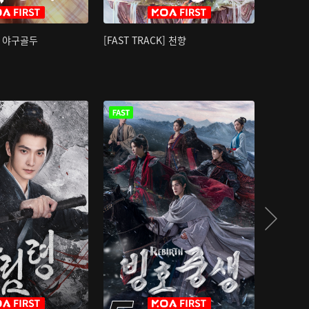
K] 야구골두
[FAST TRACK] 천향
소오강호 