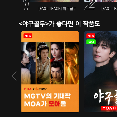
[FAST TRACK] 야구골두
[FAST T
<야구골두>가 좋다면 이 작품도