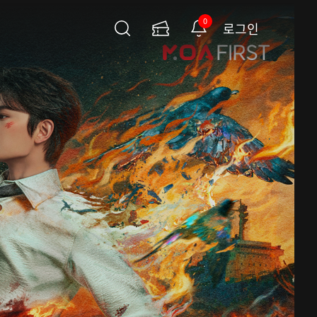
0
로그인
검
이
알
색
용
림
권
페
이
지