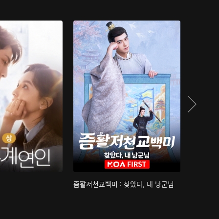
즘활저천교백미 : 찾았다, 내 낭군님
산하침