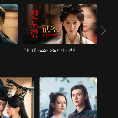
[메이킹] <교초> 진도령 배우 인사
[메이킹]