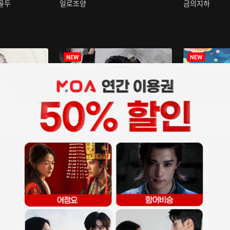
구골두
일로조양
금의지하
장중인
아재저리등니 :