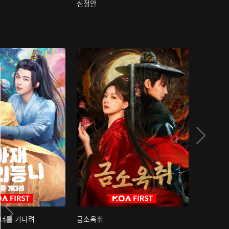
심정안
여과성음유
 너를 기다려
금소옥취
금수택심