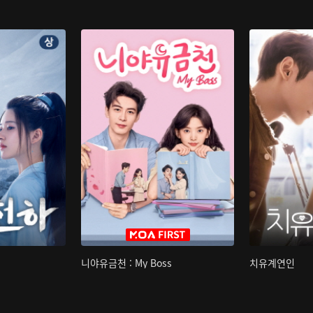
니야유금천 : My Boss
치유계연인