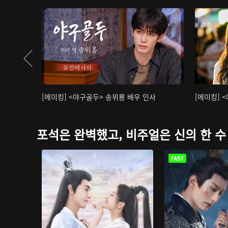
[메이킹] <야구골두> 송위룡 배우 인사
[메이킹] 
포석은 완벽했고, 비주얼은 신의 한 수