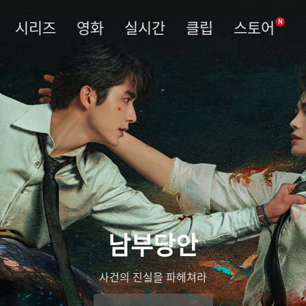
시리즈
영화
실시간
클립
스토어
N
남부당안
사건의 진실을 파헤쳐라