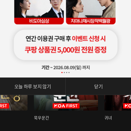
오늘 하루 보지 않기
닫기
묵우운간
귀녀