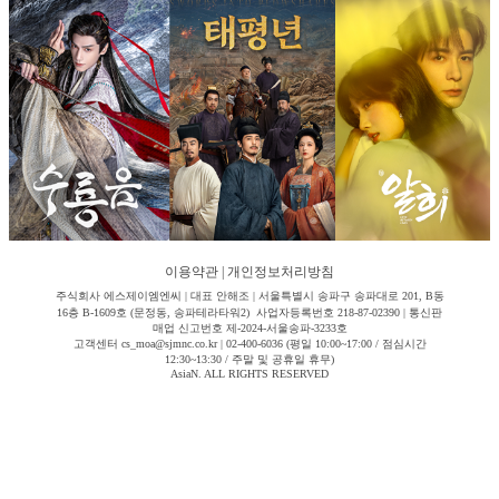
이용약관
|
개인정보처리방침
주식회사 에스제이엠엔씨 | 대표 안해조 | 서울특별시 송파구 송파대로 201, B동
16층 B-1609호 (문정동, 송파테라타워2) 사업자등록번호 218-87-02390 | 통신판
매업 신고번호 제-2024-서울송파-3233호
고객센터 cs_moa@sjmnc.co.kr | 02-400-6036 (평일 10:00~17:00 / 점심시간
12:30~13:30 / 주말 및 공휴일 휴무)
AsiaN. ALL RIGHTS RESERVED