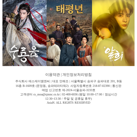
이용약관
|
개인정보처리방침
주식회사 에스제이엠엔씨 | 대표 안해조 | 서울특별시 송파구 송파대로 201, B동
16층 B-1609호 (문정동, 송파테라타워2) 사업자등록번호 218-87-02390 | 통신판
매업 신고번호 제-2024-서울송파-3233호
고객센터 cs_moa@sjmnc.co.kr | 02-400-6036 (평일 10:00~17:00 / 점심시간
12:30~13:30 / 주말 및 공휴일 휴무)
AsiaN. ALL RIGHTS RESERVED