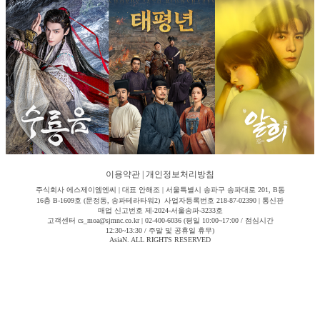
이용약관
|
개인정보처리방침
주식회사 에스제이엠엔씨 | 대표 안해조 | 서울특별시 송파구 송파대로 201, B동
16층 B-1609호 (문정동, 송파테라타워2) 사업자등록번호 218-87-02390 | 통신판
매업 신고번호 제-2024-서울송파-3233호
고객센터 cs_moa@sjmnc.co.kr | 02-400-6036 (평일 10:00~17:00 / 점심시간
12:30~13:30 / 주말 및 공휴일 휴무)
AsiaN. ALL RIGHTS RESERVED