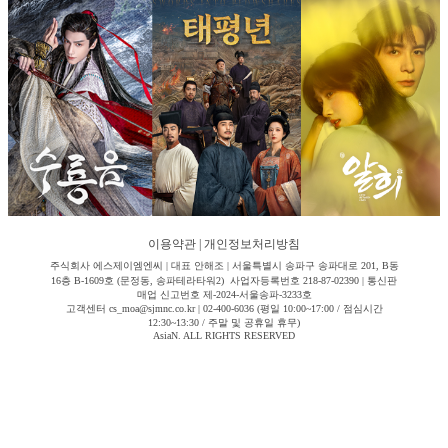
이용약관
|
개인정보처리방침
주식회사 에스제이엠엔씨 | 대표 안해조 | 서울특별시 송파구 송파대로 201, B동
16층 B-1609호 (문정동, 송파테라타워2) 사업자등록번호 218-87-02390 | 통신판
매업 신고번호 제-2024-서울송파-3233호
고객센터 cs_moa@sjmnc.co.kr | 02-400-6036 (평일 10:00~17:00 / 점심시간
12:30~13:30 / 주말 및 공휴일 휴무)
AsiaN. ALL RIGHTS RESERVED