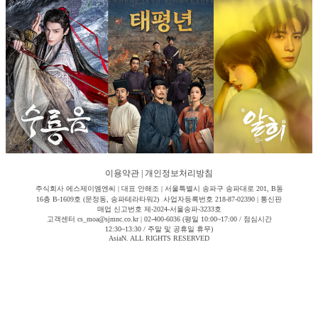
이용약관
|
개인정보처리방침
주식회사 에스제이엠엔씨 | 대표 안해조 | 서울특별시 송파구 송파대로 201, B동
16층 B-1609호 (문정동, 송파테라타워2) 사업자등록번호 218-87-02390 | 통신판
매업 신고번호 제-2024-서울송파-3233호
고객센터 cs_moa@sjmnc.co.kr | 02-400-6036 (평일 10:00~17:00 / 점심시간
12:30~13:30 / 주말 및 공휴일 휴무)
AsiaN. ALL RIGHTS RESERVED