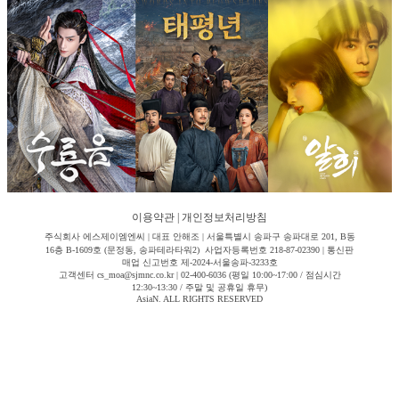
이용약관
|
개인정보처리방침
주식회사 에스제이엠엔씨 | 대표 안해조 | 서울특별시 송파구 송파대로 201, B동
16층 B-1609호 (문정동, 송파테라타워2) 사업자등록번호 218-87-02390 | 통신판
매업 신고번호 제-2024-서울송파-3233호
고객센터 cs_moa@sjmnc.co.kr | 02-400-6036 (평일 10:00~17:00 / 점심시간
12:30~13:30 / 주말 및 공휴일 휴무)
AsiaN. ALL RIGHTS RESERVED