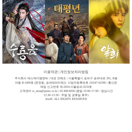
이용약관
|
개인정보처리방침
주식회사 에스제이엠엔씨 | 대표 안해조 | 서울특별시 송파구 송파대로 201, B동
16층 B-1609호 (문정동, 송파테라타워2) 사업자등록번호 218-87-02390 | 통신판
매업 신고번호 제-2024-서울송파-3233호
고객센터 cs_moa@sjmnc.co.kr | 02-400-6036 (평일 10:00~17:00 / 점심시간
12:30~13:30 / 주말 및 공휴일 휴무)
AsiaN. ALL RIGHTS RESERVED