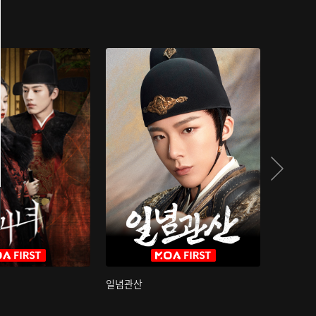
일념관산
국색방화