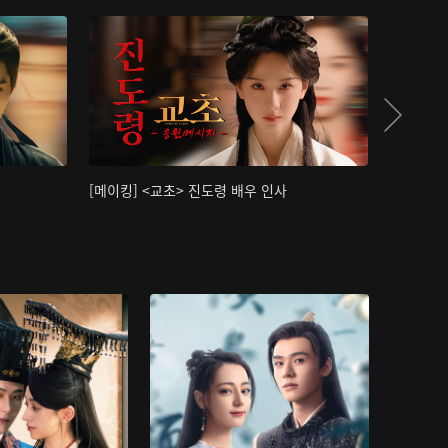
[메이킹] <교초> 진도령 배우 인사
[메이킹]