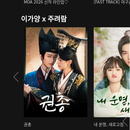
MOA 2026 신작 라인업♡
[FAST TRACK] 야
이가양 x 주려람
권총
내 운명, 새로고침