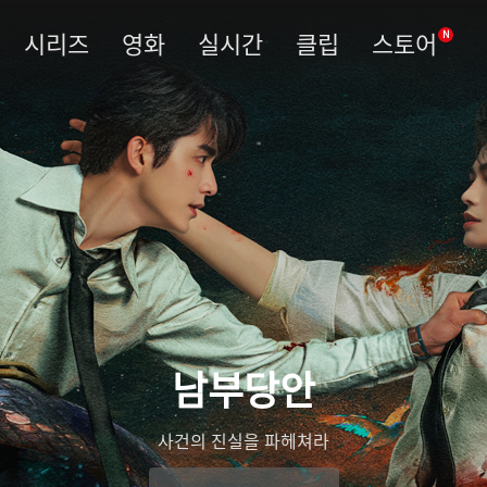
시리즈
영화
실시간
클립
스토어
N
남부당안
사건의 진실을 파헤쳐라