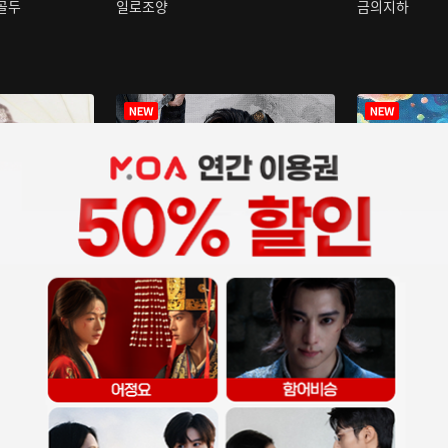
구골두
일로조양
금의지하
장중인
아재저리등니 :