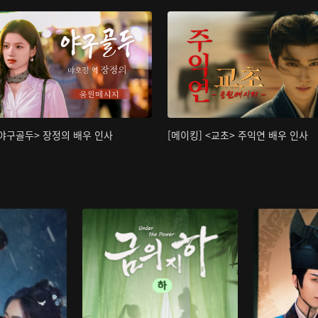
<야구골두> 장정의 배우 인사
[메이킹] <교초> 주익연 배우 인사