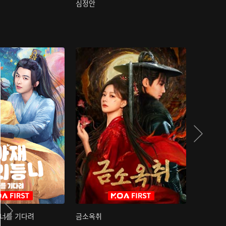
심정안
여과성음유
 너를 기다려
금소옥취
금수택심