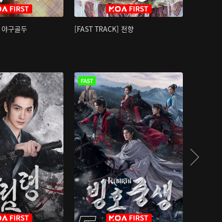
K] 야구골두
[FAST TRACK] 천향
소오강호 