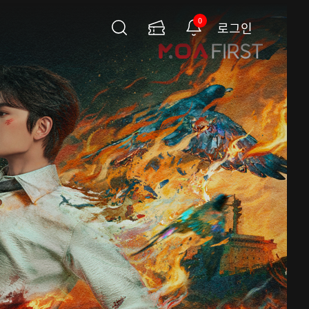
0
로그인
검
이
알
색
용
림
권
페
이
지