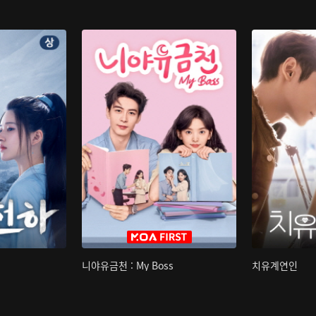
니야유금천 : My Boss
치유계연인