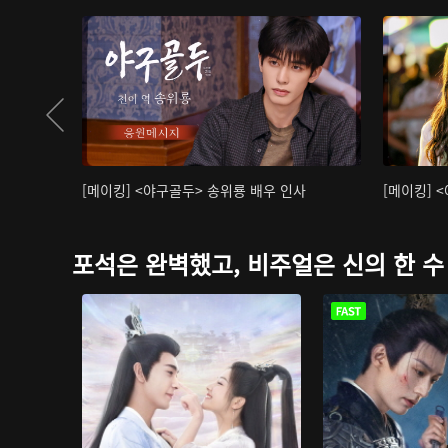
[메이킹] <야구골두> 송위룡 배우 인사
[메이킹] 
포석은 완벽했고, 비주얼은 신의 한 수