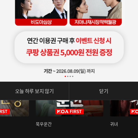
오늘 하루 보지 않기
닫기
묵우운간
귀녀