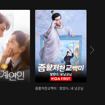
즘활저천교백미 : 찾았다, 내 낭군님
산하침