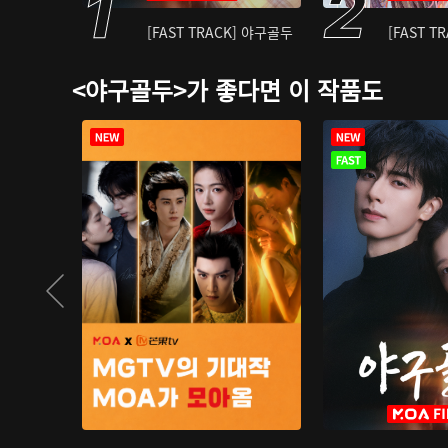
[FAST TRACK] 야구골두
[FAST T
<야구골두>가 좋다면 이 작품도