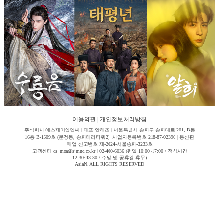
이용약관
|
개인정보처리방침
주식회사 에스제이엠엔씨 | 대표 안해조 | 서울특별시 송파구 송파대로 201, B동
16층 B-1609호 (문정동, 송파테라타워2) 사업자등록번호 218-87-02390 | 통신판
매업 신고번호 제-2024-서울송파-3233호
고객센터 cs_moa@sjmnc.co.kr | 02-400-6036 (평일 10:00~17:00 / 점심시간
12:30~13:30 / 주말 및 공휴일 휴무)
AsiaN. ALL RIGHTS RESERVED