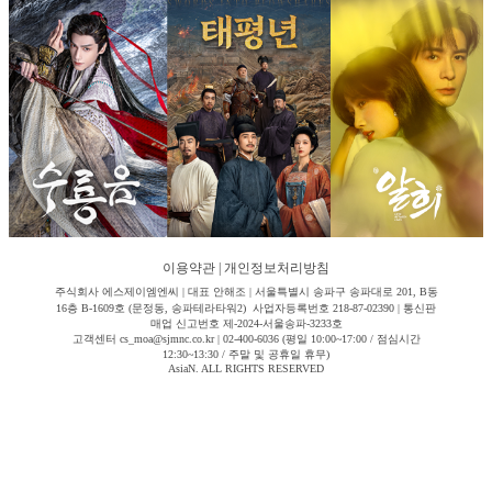
이용약관
|
개인정보처리방침
주식회사 에스제이엠엔씨 | 대표 안해조 | 서울특별시 송파구 송파대로 201, B동
16층 B-1609호 (문정동, 송파테라타워2) 사업자등록번호 218-87-02390 | 통신판
매업 신고번호 제-2024-서울송파-3233호
고객센터 cs_moa@sjmnc.co.kr | 02-400-6036 (평일 10:00~17:00 / 점심시간
12:30~13:30 / 주말 및 공휴일 휴무)
AsiaN. ALL RIGHTS RESERVED