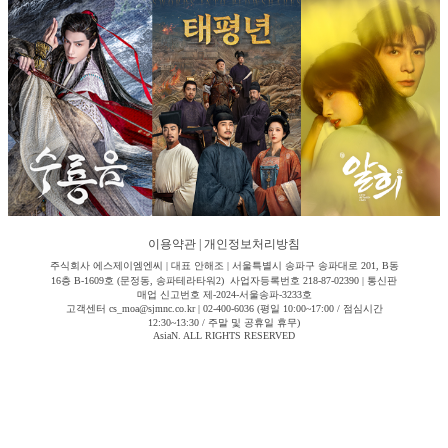
이용약관
|
개인정보처리방침
주식회사 에스제이엠엔씨 | 대표 안해조 | 서울특별시 송파구 송파대로 201, B동
16층 B-1609호 (문정동, 송파테라타워2) 사업자등록번호 218-87-02390 | 통신판
매업 신고번호 제-2024-서울송파-3233호
고객센터 cs_moa@sjmnc.co.kr | 02-400-6036 (평일 10:00~17:00 / 점심시간
12:30~13:30 / 주말 및 공휴일 휴무)
AsiaN. ALL RIGHTS RESERVED