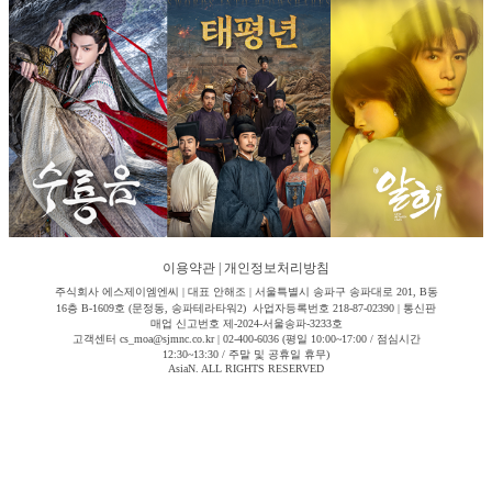
이용약관
|
개인정보처리방침
주식회사 에스제이엠엔씨 | 대표 안해조 | 서울특별시 송파구 송파대로 201, B동
16층 B-1609호 (문정동, 송파테라타워2) 사업자등록번호 218-87-02390 | 통신판
매업 신고번호 제-2024-서울송파-3233호
고객센터 cs_moa@sjmnc.co.kr | 02-400-6036 (평일 10:00~17:00 / 점심시간
12:30~13:30 / 주말 및 공휴일 휴무)
AsiaN. ALL RIGHTS RESERVED