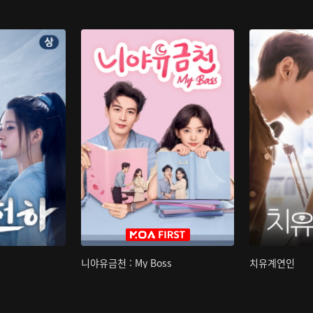
니야유금천 : My Boss
치유계연인