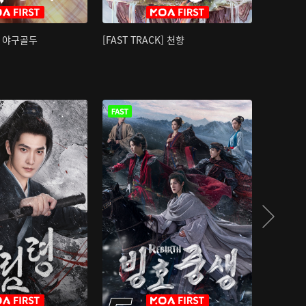
K] 야구골두
[FAST TRACK] 천향
소오강호 