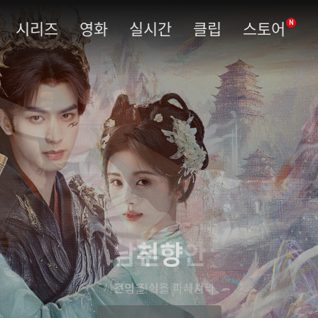
시리즈
영화
실시간
클립
스토어
N
남부당안
사건의 진실을 파헤쳐라