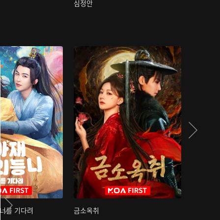
심정안
여과성음유
 너를 기다려
금소옥취
금수택심