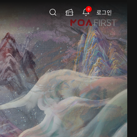
0
로그인
검
이
알
색
용
림
권
페
이
지