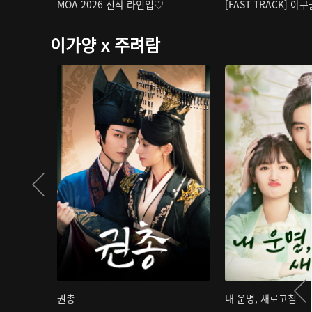
MOA 2026 신작 라인업♡
[FAST TRACK] 야
이가양 x 주려람
권총
내 운명, 새로고침