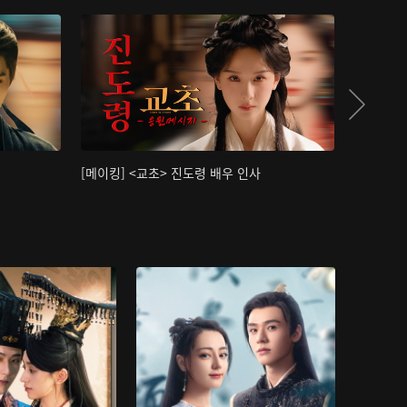
[메이킹] <교초> 진도령 배우 인사
[메이킹]