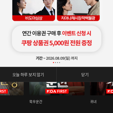
오늘 하루 보지 않기
닫기
묵우운간
귀녀