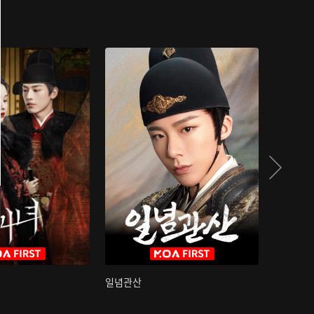
일념관산
국색방화