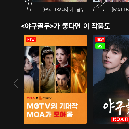
[FAST TRACK] 야구골두
[FAST T
<야구골두>가 좋다면 이 작품도