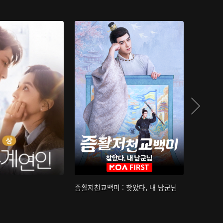
즘활저천교백미 : 찾았다, 내 낭군님
산하침