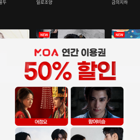
구골두
일로조양
금의지하
장중인
아재저리등니 :