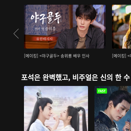
[메이킹] <야구골두> 송위룡 배우 인사
[메이킹] 
포석은 완벽했고, 비주얼은 신의 한 수