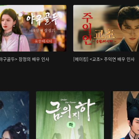
<야구골두> 장정의 배우 인사
[메이킹] <교초> 주익연 배우 인사