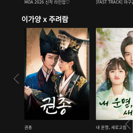
MOA 2026 신작 라인업♡
[FAST TRACK] 야
이가양 x 주려람
권총
내 운명, 새로고침