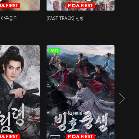
K] 야구골두
[FAST TRACK] 천향
소오강호 