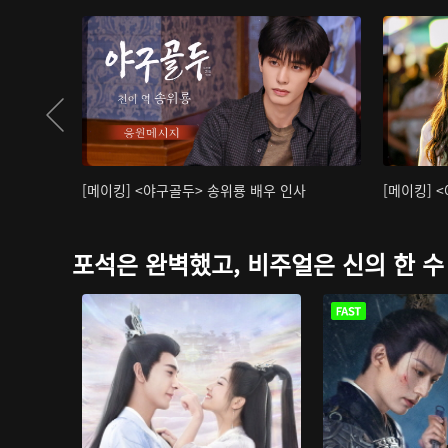
[메이킹] <야구골두> 송위룡 배우 인사
[메이킹] 
포석은 완벽했고, 비주얼은 신의 한 수