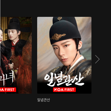
일념관산
국색방화