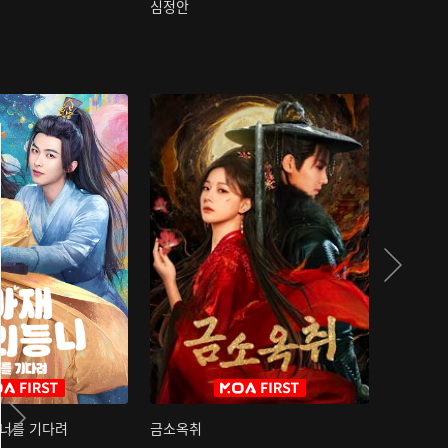
심정안
여과성음유
 너를 기다려
금소옥취
금수택심