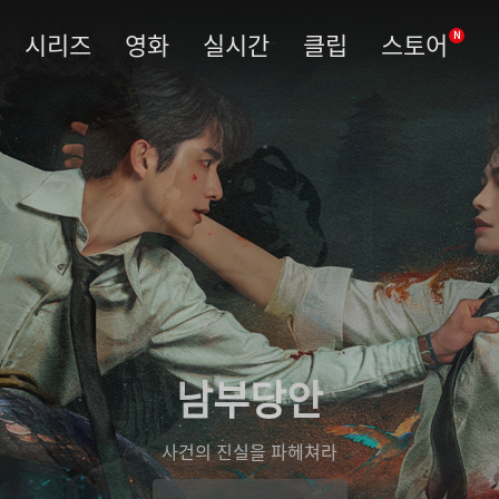
시리즈
영화
실시간
클립
스토어
N
남부당안
사건의 진실을 파헤쳐라