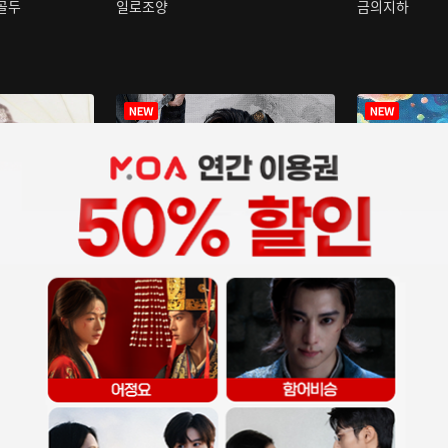
구골두
일로조양
금의지하
장중인
아재저리등니 :