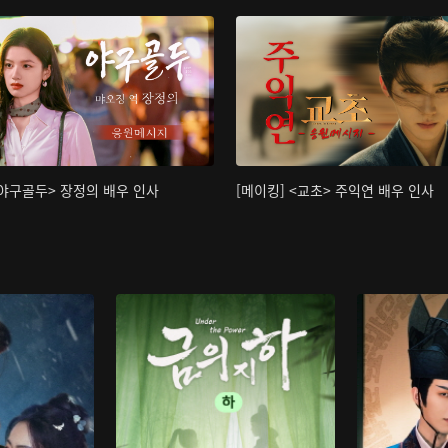
<야구골두> 장정의 배우 인사
[메이킹] <교초> 주익연 배우 인사