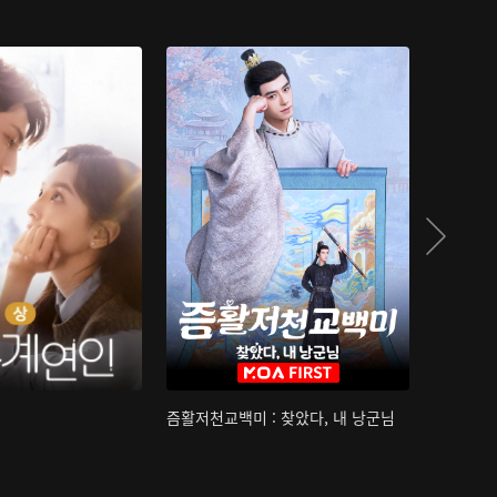
즘활저천교백미 : 찾았다, 내 낭군님
산하침