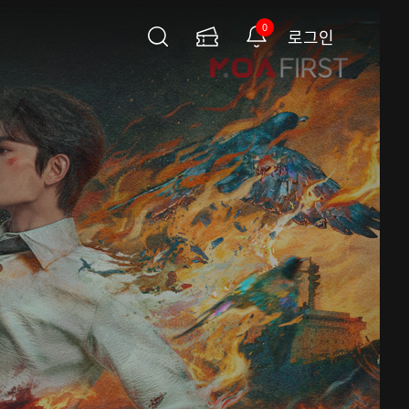
0
로그인
검
이
알
색
용
림
권
페
이
지