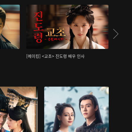
[메이킹] <교초> 진도령 배우 인사
[메이킹]