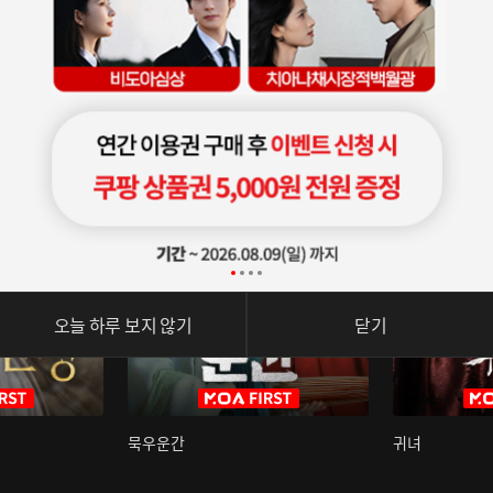
오늘 하루 보지 않기
닫기
묵우운간
귀녀