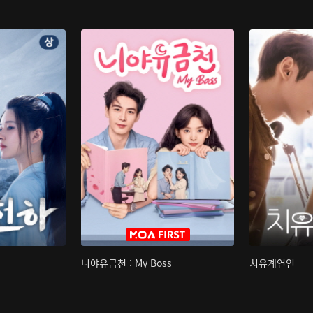
니야유금천 : My Boss
치유계연인