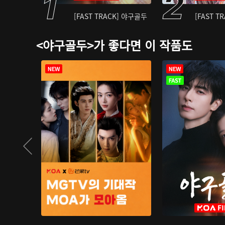
[FAST TRACK] 야구골두
[FAST T
<야구골두>가 좋다면 이 작품도