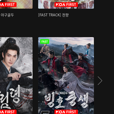
K] 야구골두
[FAST TRACK] 천향
소오강호 