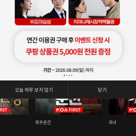
오늘 하루 보지 않기
닫기
묵우운간
귀녀