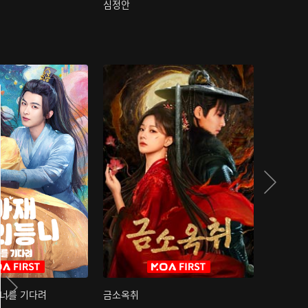
심정안
여과성음유
 너를 기다려
금소옥취
금수택심