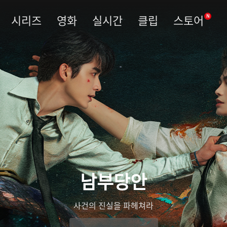
시리즈
영화
실시간
클립
스토어
N
남부당안
사건의 진실을 파헤쳐라