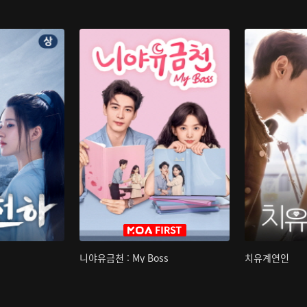
니야유금천 : My Boss
치유계연인