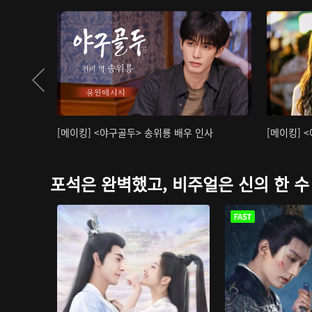
[메이킹] <야구골두> 송위룡 배우 인사
[메이킹] 
포석은 완벽했고, 비주얼은 신의 한 수