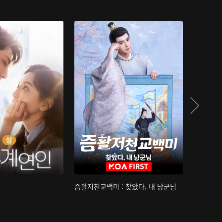
즘활저천교백미 : 찾았다, 내 낭군님
산하침