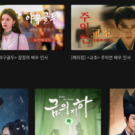
<야구골두> 장정의 배우 인사
[메이킹] <교초> 주익연 배우 인사