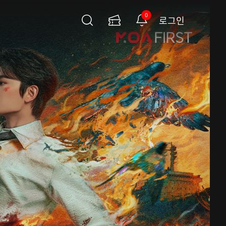
0
로그인
검
이
알
색
용
림
권
페
이
지