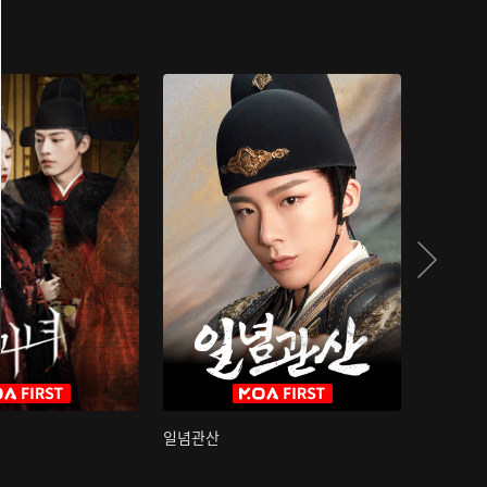
일념관산
국색방화