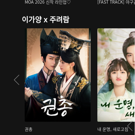
MOA 2026 신작 라인업♡
[FAST TRACK] 야
이가양 x 주려람
권총
내 운명, 새로고침