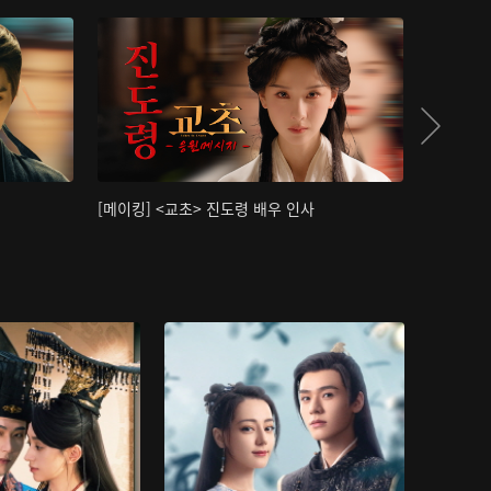
[메이킹] <교초> 진도령 배우 인사
[메이킹]