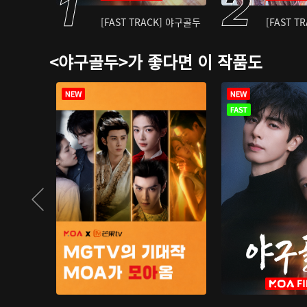
[FAST TRACK] 야구골두
[FAST T
<야구골두>가 좋다면 이 작품도