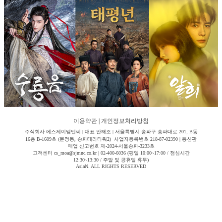
이용약관
|
개인정보처리방침
주식회사 에스제이엠엔씨 | 대표 안해조 | 서울특별시 송파구 송파대로 201, B동
16층 B-1609호 (문정동, 송파테라타워2) 사업자등록번호 218-87-02390 | 통신판
매업 신고번호 제-2024-서울송파-3233호
고객센터 cs_moa@sjmnc.co.kr | 02-400-6036 (평일 10:00~17:00 / 점심시간
12:30~13:30 / 주말 및 공휴일 휴무)
AsiaN. ALL RIGHTS RESERVED