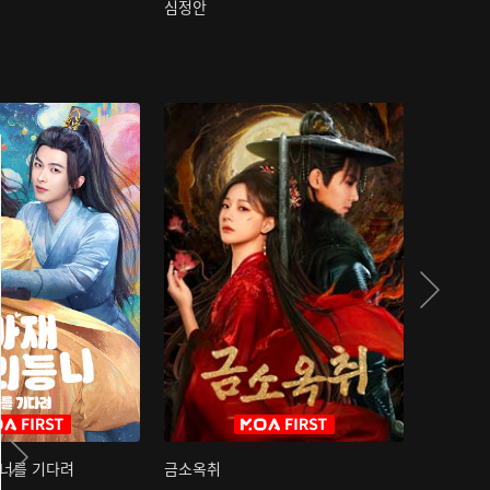
심정안
여과성음유
 너를 기다려
금소옥취
금수택심