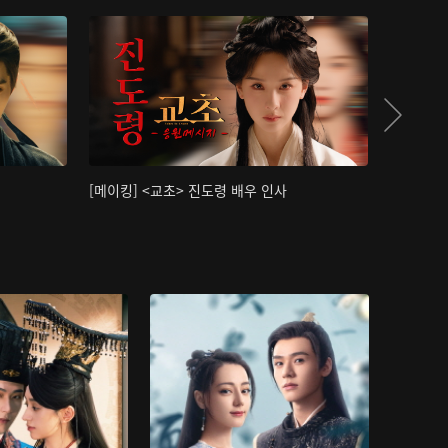
[메이킹] <교초> 진도령 배우 인사
[메이킹]