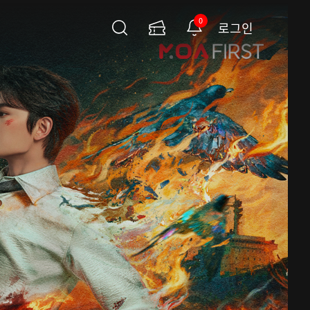
0
로그인
검
이
알
색
용
림
권
페
이
지