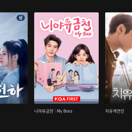
니야유금천 : My Boss
치유계연인