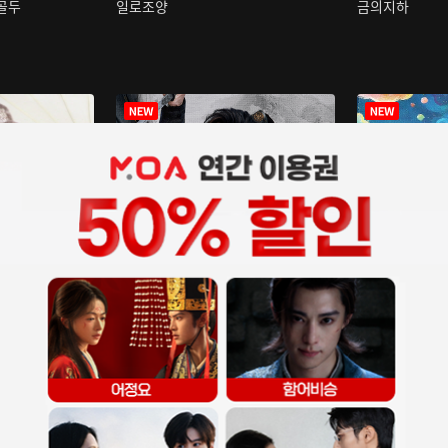
구골두
일로조양
금의지하
장중인
아재저리등니 :