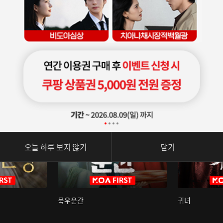
오늘 하루 보지 않기
닫기
묵우운간
귀녀