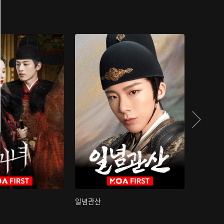
일념관산
국색방화