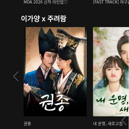
MOA 2026 신작 라인업♡
[FAST TRACK] 야
이가양 x 주려람
권총
내 운명, 새로고침