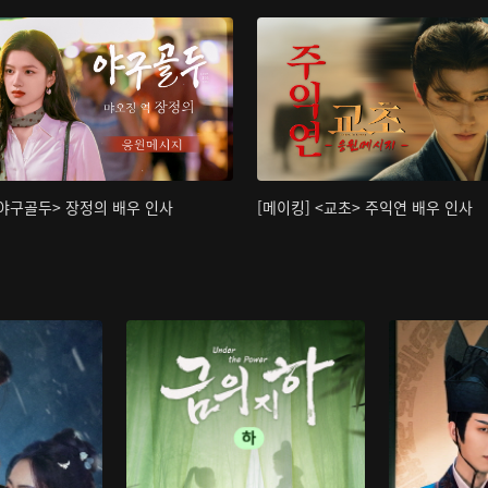
<야구골두> 장정의 배우 인사
[메이킹] <교초> 주익연 배우 인사