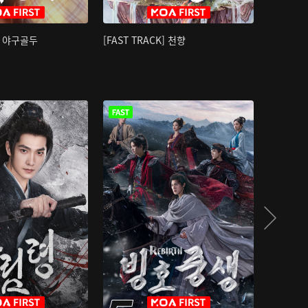
K] 야구골두
[FAST TRACK] 천향
소오강호 