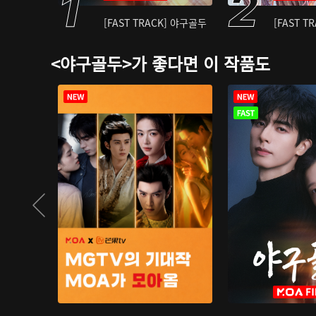
[FAST TRACK] 야구골두
[FAST T
<야구골두>가 좋다면 이 작품도