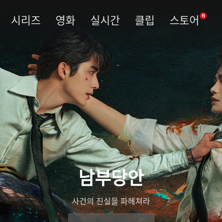
시리즈
영화
실시간
클립
스토어
N
남부당안
사건의 진실을 파헤쳐라