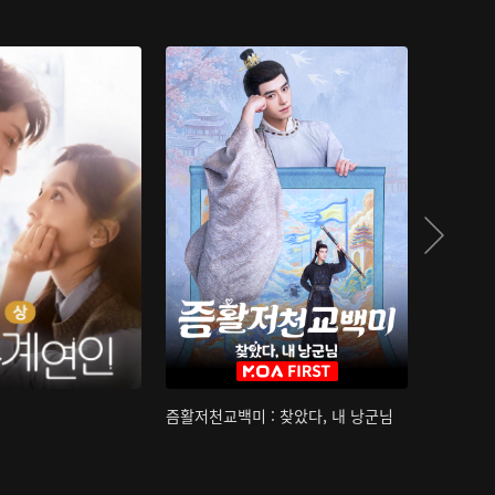
즘활저천교백미 : 찾았다, 내 낭군님
산하침