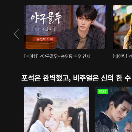
[메이킹] <야구골두> 송위룡 배우 인사
[메이킹] 
포석은 완벽했고, 비주얼은 신의 한 수