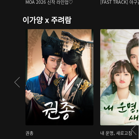
MOA 2026 신작 라인업♡
[FAST TRACK] 야
이가양 x 주려람
권총
내 운명, 새로고침