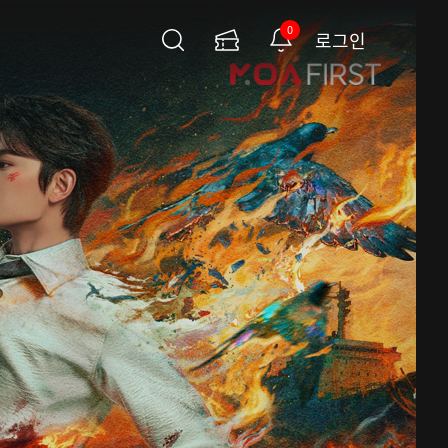
0
로그인
검
이
알
색
용
림
권
페
이
지