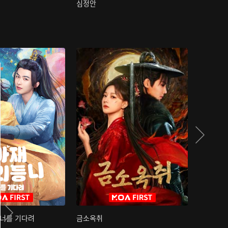
심정안
여과성음유
 너를 기다려
금소옥취
금수택심