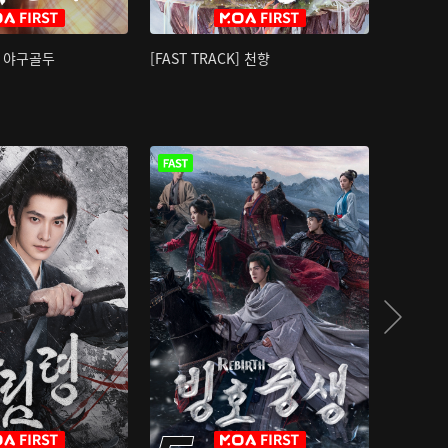
K] 야구골두
[FAST TRACK] 천향
소오강호 