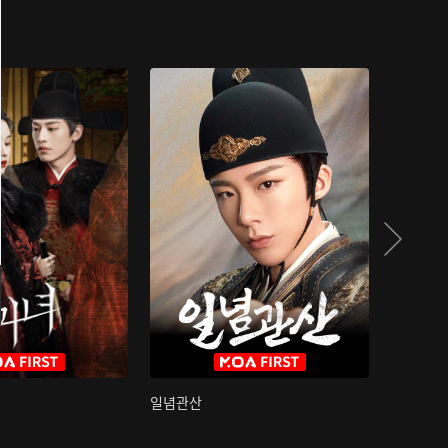
일념관산
국색방화