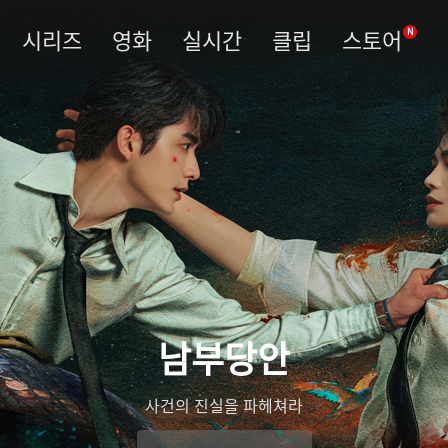
시리즈
영화
실시간
클립
스토어
N
남부당안
사건의 진실을 파헤쳐라