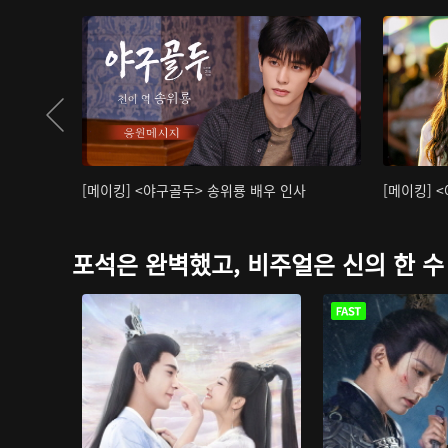
[메이킹] <야구골두> 송위룡 배우 인사
[메이킹] 
포석은 완벽했고, 비주얼은 신의 한 수