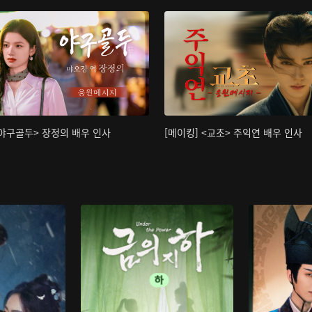
<야구골두> 장정의 배우 인사
[메이킹] <교초> 주익연 배우 인사