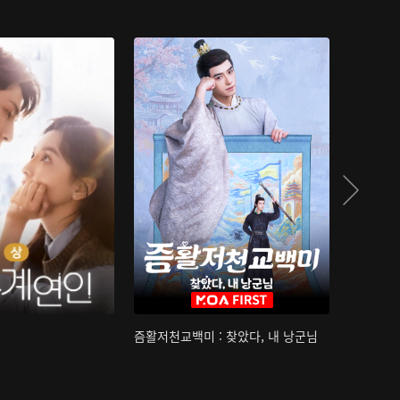
즘활저천교백미 : 찾았다, 내 낭군님
산하침