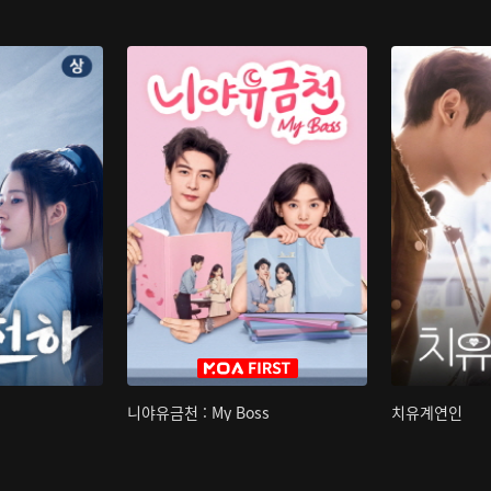
니야유금천 : My Boss
치유계연인