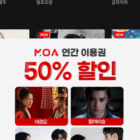
구골두
일로조양
금의지하
장중인
아재저리등니 :