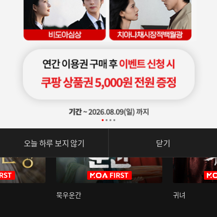
오늘 하루 보지 않기
닫기
묵우운간
귀녀