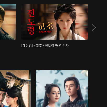
[메이킹] <교초> 진도령 배우 인사
[메이킹]