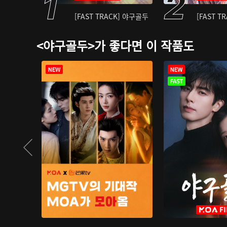
[FAST TRACK] 야구골두
[FAST T
<야구골두>가 좋다면 이 작품도