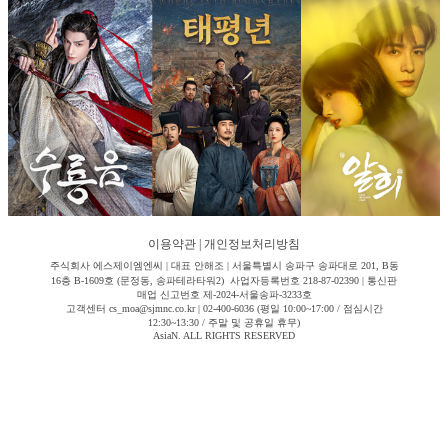
이용약관
|
개인정보처리방침
주식회사 에스제이엠엔씨 | 대표 안해조 | 서울특별시 송파구 송파대로 201, B동
16층 B-1609호 (문정동, 송파테라타워2) 사업자등록번호 218-87-02390 | 통신판
매업 신고번호 제-2024-서울송파-3233호
고객센터 cs_moa@sjmnc.co.kr | 02-400-6036 (평일 10:00~17:00 / 점심시간
12:30~13:30 / 주말 및 공휴일 휴무)
AsiaN. ALL RIGHTS RESERVED